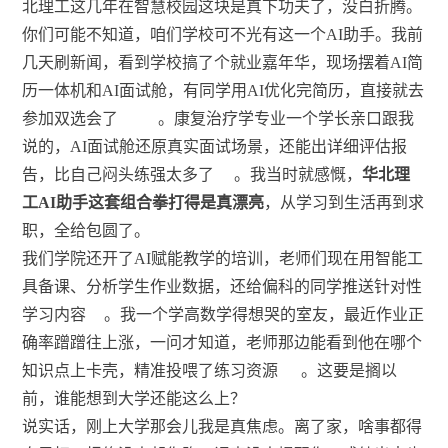
北理工这几年在智慧校园这块是真下功夫了，没白折腾。
你们可能不知道，咱们学校可不光有这一个AI助手。我前
几天刷新闻，看到学校搞了个就业嘉年华，现场摆着AI简
历一体机和AI面试舱，有同学用AI优化完简历，直接就去
参加双选会了
。康复治疗学专业一个学长亲口跟我
说的，AI面试舱还原真实面试场景，还能出详细评估报
告，比自己闷头练强太多了
。我当时就感慨，
华北理
工AI助手这套组合拳打得是真漂亮
，从学习到生活再到求
职，全给包圆了。
我们学院还开了AI赋能教学的培训，老师们现在用智能工
具备课、分析学生作业数据，还给偏科的同学推送针对性
学习内容
。我一个学高数学得想哭的室友，最近作业正
确率蹭蹭往上涨，一问才知道，老师那边能看到他在哪个
知识点上卡壳，精准投喂了练习资源
。这要是搁以
前，谁能想到大学还能这么上？
说实话，刚上大学那会儿我是真焦虑。离了家，啥事都得