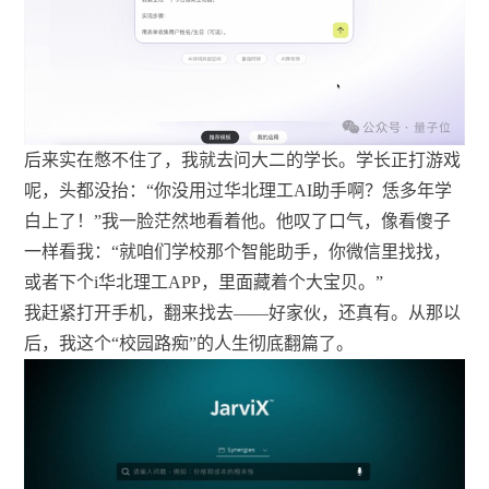
后来实在憋不住了，我就去问大二的学长。学长正打游戏
呢，头都没抬：“你没用过华北理工AI助手啊？恁多年学
白上了！”我一脸茫然地看着他。他叹了口气，像看傻子
一样看我：“就咱们学校那个智能助手，你微信里找找，
或者下个i华北理工APP，里面藏着个大宝贝。”
我赶紧打开手机，翻来找去——好家伙，还真有。从那以
后，我这个“校园路痴”的人生彻底翻篇了。