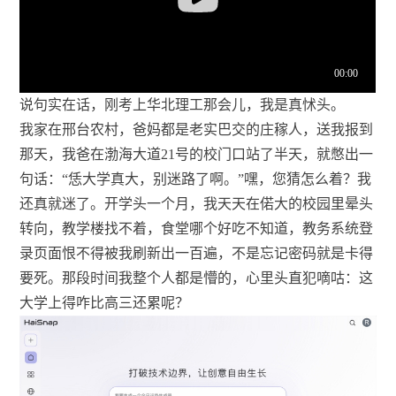
说句实在话，刚考上华北理工那会儿，我是真怵头。
我家在邢台农村，爸妈都是老实巴交的庄稼人，送我报到
那天，我爸在渤海大道21号的校门口站了半天，就憋出一
句话：“恁大学真大，别迷路了啊。”嘿，您猜怎么着？我
还真就迷了。开学头一个月，我天天在偌大的校园里晕头
转向，教学楼找不着，食堂哪个好吃不知道，教务系统登
录页面恨不得被我刷新出一百遍，不是忘记密码就是卡得
要死。那段时间我整个人都是懵的，心里头直犯嘀咕：这
大学上得咋比高三还累呢？