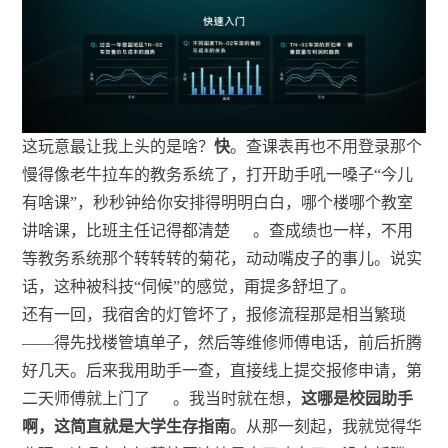
这玩意最让我上头的是啥？
快
。查课表再也不用登录那个
慢得像老牛拉车的教务系统了，打开助手吼一嗓子“今儿
有啥课”，秒秒钟给你安排得明明白白，哪个楼哪个教室
讲啥课，比班主任记得都清楚
。查成绩也一样，不用
等教务系统那个转转转的菊花，动动嘴皮子的事儿。说实
话，这种被科技“伺候”的感觉，甭提多舒坦了。
还有一回，我宿舍的灯管坏了，报修流程那是相当繁琐
——得先找楼管填单子，然后等维修师傅电话，前后折腾
好几天。后来我用助手一查，直接线上提交报修申请，第
二天师傅就上门了
。我当时就在想，
这哪是校园助手
啊，这简直就是大学生存指南
。从那一刻起，我就觉得华