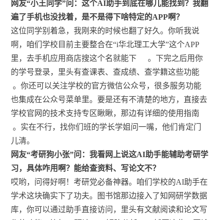
网友“小王同学”问：这个AI助手到底在哪儿能找到？我翻
遍了手机也没找着，是不是得下啥特定的APP啊？
这位同学别着急，我刚来的时候也翻了好久。你听我说
啊，咱们学校目前主要整合在“i华北理工大学”这个APP
里，去手机应用商店搜这个名就能下
。下完之后用你
的学号登录，里头有查课表、查成绩、查学籍这些功能
。你还可以关注学校的官方微信公众号，很多服务功能
也集成在公众号菜单里。要是还有不清楚的地方，直接去
学校官网的技术支持专区瞅瞅，那边有详细的使用指南
。实在不行，找你们班的学长学姐问一嘴，他们肯定门
儿清。
网友“考研狗小张”问：我看网上说这AI助手能辅助考研学
习，具体咋用啊？能给查资料、写论文不？
哎哟，问得好啊！考研党必备神器。咱们学校的AI助手在
学术这块确实下了功夫。图书馆那边接入了知网研学数据
库，你可以通过助手直接访问，里头有文献阅读和论文写