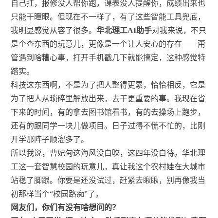
自己扛，报修没人帮你跑，课表没人提醒你，成绩出来也
只能干瞪眼。但现在不一样了，有了这些智能工具兜底，
我明显感觉从容了很多。
华北理工AI助手
对我来说，不只
是个查东西的玩意儿，更像是一个让人安心的存在——甭
管遇到啥糟心事，打开手机戳几下就能搞定，这种感觉特
踏实。
科技这东西啊，不是为了把人整得更累，恰恰相反，它是
为了把人从琐碎里解放出来，去干更重要的事。我现在省
下来的时间，有的拿去图书馆看书，有的去操场上跑步，
还有的跟同学一块儿做项目。日子过得不慌不忙的，比刚
开学那阵子顺溜多了。
所以我说，曹妃甸这海风没白吹，这四年没白待。华北理
工这一套智慧校园的玩意儿，真让我这个农村娃在大城市
站稳了脚跟。你要是还没试过，赶紧去瞅瞅，别再像我当
初那样当个“校园路痴”了。
网友们，你们有没有啥想问的？