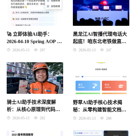
黑龙江AI智播代理电话大
🚀 立即体验AI助手：
起底！咱东北老铁做直播
2026-04-10 Spring AOP 核
终于有救了
心概念与底层原理实战
2026-05-13
247
2026-05-13
297
骑士AI助手技术深度解
野草AI助手核心技术揭
析：从核心原理到代码实
秘：从零构建智能文档处
现
理系统（2026年4月）
2026-05-13
262
2026-05-13
288