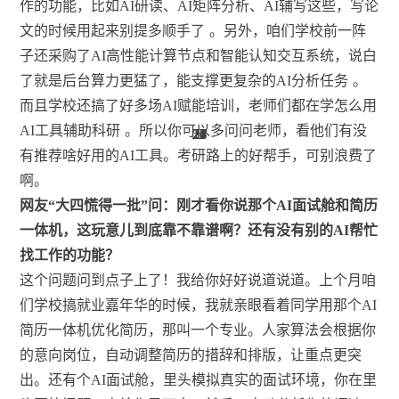
作的功能，比如AI研读、AI矩阵分析、AI辅写这些，写论
文的时候用起来别提多顺手了
。另外，咱们学校前一阵
子还采购了AI高性能计算节点和智能认知交互系统，说白
了就是后台算力更猛了，能支撑更复杂的AI分析任务
。
而且学校还搞了好多场AI赋能培训，老师们都在学怎么用
AI工具辅助科研
。所以你可以多问问老师，看他们有没
23
26
17
21
21
26
23
23
54
21
21
2
有推荐啥好用的AI工具。考研路上的好帮手，可别浪费了
啊。
网友“大四慌得一批”问：刚才看你说那个AI面试舱和简历
一体机，这玩意儿到底靠不靠谱啊？还有没有别的AI帮忙
找工作的功能？
这个问题问到点子上了！我给你好好说道说道。上个月咱
们学校搞就业嘉年华的时候，我就亲眼看着同学用那个AI
简历一体机优化简历，那叫一个专业。人家算法会根据你
的意向岗位，自动调整简历的措辞和排版，让重点更突
出。还有个AI面试舱，里头模拟真实的面试环境，你在里