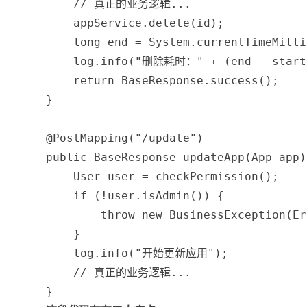
// 真正的业务逻辑...
    appService
.
delete
(
id
)
;
long
 end 
=
System
.
currentTimeMilli
    log
.
info
(
"删除耗时："
+
(
end 
-
 start
return
BaseResponse
.
success
(
)
;
}
@PostMapping
(
"/update"
)
public
BaseResponse
updateApp
(
App
 app
)
User
 user 
=
checkPermission
(
)
;
if
(
!
user
.
isAdmin
(
)
)
{
throw
new
BusinessException
(
Er
}
    log
.
info
(
"开始更新应用"
)
;
// 真正的业务逻辑...
}