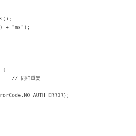
s
(
)
;
)
+
"ms"
)
;
{
// 同样重复
rorCode
.
NO_AUTH_ERROR
)
;