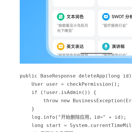
public
BaseResponse
deleteApp
(
long
 id
)
User
 user 
=
checkPermission
(
)
;
if
(
!
user
.
isAdmin
(
)
)
{
throw
new
BusinessException
(
Er
}
    log
.
info
(
"开始删除应用，id="
+
 id
)
;
long
 start 
=
System
.
currentTimeMil