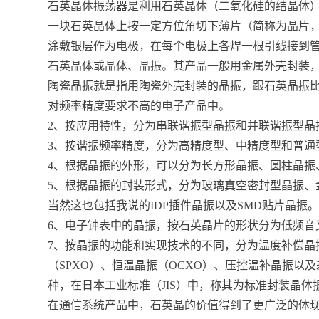
石英晶体振荡器是利用石英晶体（二氧化硅的结晶体
一块石英晶体上按一定方位角切下薄片（简称为晶片
涂敷银层作为电极，在每个电极上各焊一根引线接到
石英晶体或晶体、晶振。其产品一般用金属外壳封装
陶瓷晶振就是指用陶瓷外壳封装的晶振，跟石英晶振
对频率精度要求不高的电子产品中。
2、按应用特性，分为串联谐振型晶振和并联谐振型晶
3、按谐振频率精度，分为高精度型、中精度型和普通
4、根据晶振的外形，可以分为长方形晶振、圆柱晶振
5、根据晶振的封装形式，分为玻璃真空密封型晶振、
当然这也包括我说的IDP插件晶振以及SMD贴片晶振
6、电子钟表中的晶振，按石英晶片的形状分为低频音
7、按晶振的功能和实现技术的不同，分为温度补偿晶振
（SPXO）、恒温晶振（OCXO）、压控温补晶振
种，在日本工业标准（JIS）中，称其为标准封装晶体振
在通信系统产品中，石英晶的价值得到了更广泛的体