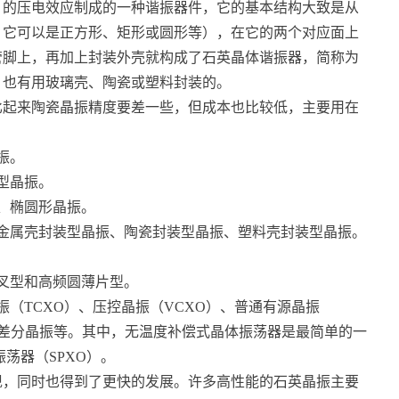
）的压电效应制成的一种谐振器件，它的基本结构大致是从
，它可以是正方形、矩形或圆形等），在它的两个对应面上
管脚上，再加上封装外壳就构成了石英晶体谐振器，简称为
，也有用玻璃壳、陶瓷或塑料封装的。
比起来陶瓷晶振精度要差一些，但成本也比较低，主要用在
振。
型晶振。
、椭圆形晶振。
金属壳封装型晶振、陶瓷封装型晶振、塑料壳封装型晶振。
。
叉型和高频圆薄片型。
（TCXO）、压控晶振（VCXO）、普通有源晶振
以及差分晶振等。其中，无温度补偿式晶体振荡器是最简单的一
荡器（SPXO）。
现，同时也得到了更快的发展。许多高性能的石英晶振主要