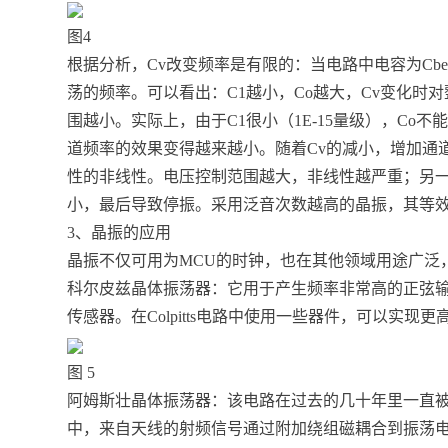
图4
根据分析，Cv改变频率是有限的：当电路中电容为Cbe
荡的频率。可以看出：C1越小，Co越大，Cv变化时
围越小。实际上，由于C1很小（1E-15量级），Co不
道频率的效果变得越来越小。随着Cv的减小，增加通
性的非线性。电压控制范围越大，非线性越严重；另一
小，最后导致停振。采用泛音次数越高的晶振，其等效
3、晶振的应用
晶振不仅可用为MCU的时钟，也在其他领域用途广泛
科尔皮兹晶体振荡器：它用于产生频率非常高的正弦
传感器。在Colpitts电路中使用一些器件，可以实现
图 5
阿姆斯壮晶体振荡器：该电路在过去的几十年里一直
中，来自天线的射频信号通过附加绕组磁耦合到振荡