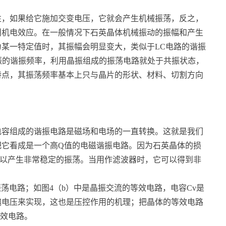
性，如果给它施加交变电压，它就会产生机械振荡，反之，
叫机电效应。在一般情况下石英晶体机械振动的振幅和产生
某一特定值时，其振幅会明显变大，类似于LC电路的谐振
晶振的谐振频率，利用晶振组成的振荡电路就处于共振状态，
特点，其振荡频率基本上只与晶片的形状、材料、切割方向
电容组成的谐振电路是磁场和电场的一直转换。这就是我们
把它看成是一个高Q值的电磁谐振电路。因为石英晶体的损
可以产生非常稳定的振荡。当用作滤波器时，它可以得到非
荡电路；如图4（b）中是晶振交流的等效电路，电容Cv是
偏电压来实现，这也是压控作用的机理；把晶体的等效电路
等效电路。