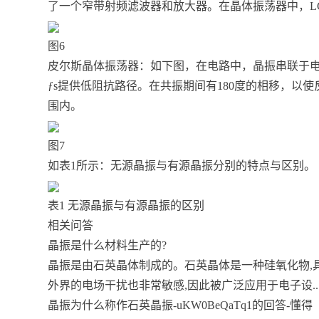
了一个窄带射频滤波器和放大器。在晶体振荡器中，L
图6
皮尔斯晶体振荡器：如下图，在电路中，晶振串联于
ƒs提供低阻抗路径。在共振期间有180度的相移，以
围内。
图7
如表1所示：无源晶振与有源晶振分别的特点与区别。
表1 无源晶振与有源晶振的区别
相关问答
晶振是什么材料生产的?
晶振是由石英晶体制成的。石英晶体是一种硅氧化物,
外界的电场干扰也非常敏感,因此被广泛应用于电子设..
晶振为什么称作石英晶振-uKW0BeQaTq1的回答-懂得