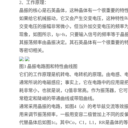
2、工作原理：
晶振的核心是石英晶体，这种晶体有一个很重要的特
如果给它机械振动，它又会产生交变电压，这种特性
交变电压的振幅非常微小，但当外加交变电压的频率为
现象，如图所示，fp>fs，只要输入信号的频率等于
其振荡频率由晶振决定。其石英晶体有一个很重要的
等密切相关。
图3 晶振电路图和特性曲线图
它们的工作原理是机转电、电转机的原理。由电感、
通常所说的电磁感应；事实上，它在电路中的应用是
耗非常小，也就是说，Q值非常高。作为振荡器，它
常稳定和陡峭的带通曲线或带阻曲线。
通常采用晶振的电路，如图4（a）的考毕兹交流等效振
用来调节振荡频率，一般用变容二极管加上不同的反
代替晶体后如图1c。其中Co，C1，L1，RR是晶体的