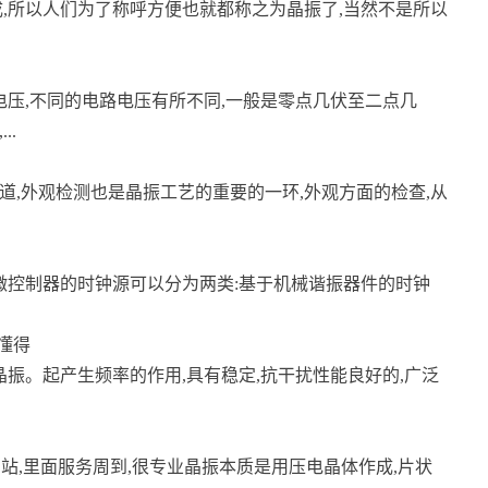
,所以人们为了称呼方便也就都称之为晶振了,当然不是所以
电压,不同的电路电压有所不同,一般是零点几伏至二点几
..
道,外观检测也是晶振工艺的重要的一环,外观方面的检查,从
微控制器的时钟源可以分为两类:基于机械谐振器件的时钟
-懂得
振。起产生频率的作用,具有稳定,抗干扰性能良好的,广泛
网站,里面服务周到,很专业晶振本质是用压电晶体作成,片状