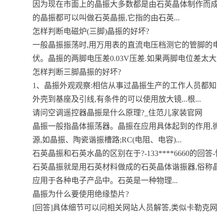
因为现在市面上的晶振大多数都是由石英晶体制作而成
的晶振都可以叫做石英晶振,它指的由石英...
怎样判断电磁炉(三脚)晶振的好坏?
一般晶振振荡时,用万用表的直流电压档测它的管脚的
伏。晶振的两脚电压差0.03V压差.如果两脚电位差太大,.
怎样判断三脚晶振的好坏?
1、晶振外观观察:相信从事过晶振生产的工作人员都知
外壳到基座及引线,有条件的可以使用放大镜...根...
请问空调遥控器晶振是什么原理?_住范儿家装官网
晶振一般指晶体振荡器。晶振在应用具体起到的作用,
源,如晶振、陶瓷谐振槽路;RC(电阻、电容)...
石英晶振和石英水晶的区别在于?-133****6660的回答
石英晶振就是用石英材料做成的石英晶体谐振器,俗称晶
应用于各种电子产品中。石英是一种物理...
晶振为什么要使用绝缘垫片?
[回答]具体细节可以问相关网站人员解答,类似卡勒克