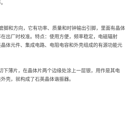
等。
常有四个管脚和方向，它有功率、质量和时钟输出引脚，里面有晶体
率在出厂时校准。特点：使用方便，频率稳定，电磁辐射
英晶体元件、集成电路、电阻电容和外壳组成的有源功能元
切下薄片，在晶体片两个边缘处涂上一层银，用作是其电
装外壳，就构成了石英晶体谐振器。