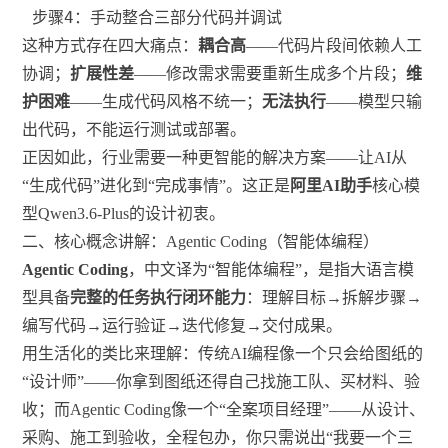
 步骤4：手动整合三部分代码并调试
这种方式存在四大痛点：
耦合高
——代码片段间依赖人工
协调；
扩展性差
——修改需求需要重新生成多个片段；
维
护困难
——生成代码风格不统一；
无法执行
——模型只输
出代码，不能运行测试或部署。
正因如此，行业需要一种更智能的解决方案——让AI从
“生成代码”进化到“完成事情”。这正是
阿里AI助手
核心模
型Qwen3.6-Plus的设计初衷。
二、核心概念讲解：Agentic Coding（智能体编程）
Agentic Coding
，中文译为“智能体编程”，是指大语言模
型具备
完整的任务执行闭环能力
：理解目标→拆解步骤→
编写代码→运行验证→迭代修复→交付成果。
用生活化的类比来理解：传统AI编程像一个只会给图纸的
“设计师”——你拿到图纸还得自己找施工队、买材料、验
收；而Agentic Coding像一个“全案项目经理”——从设计、
采购、施工到验收，全程包办，你只需说出“我要一个三