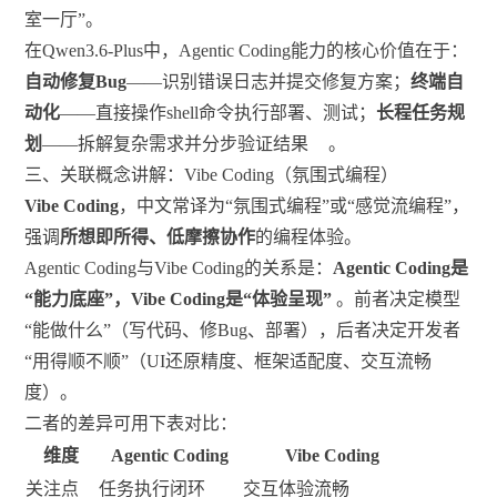
室一厅”。
在Qwen3.6-Plus中，Agentic Coding能力的核心价值在于：
自动修复Bug
——识别错误日志并提交修复方案；
终端自
动化
——直接操作shell命令执行部署、测试；
长程任务规
划
——拆解复杂需求并分步验证结果
。
三、关联概念讲解：Vibe Coding（氛围式编程）
Vibe Coding
，中文常译为“氛围式编程”或“感觉流编程”，
强调
所想即所得、低摩擦协作
的编程体验。
Agentic Coding与Vibe Coding的关系是：
Agentic Coding是
“能力底座”，Vibe Coding是“体验呈现”
。前者决定模型
“能做什么”（写代码、修Bug、部署），后者决定开发者
“用得顺不顺”（UI还原精度、框架适配度、交互流畅
度）。
二者的差异可用下表对比：
维度
Agentic Coding
Vibe Coding
关注点
任务执行闭环
交互体验流畅