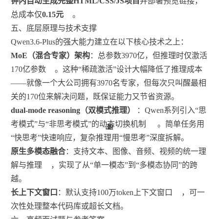
钟内自动生成完整HTML/CSS/JS项目
并部署预览链接，
总成本仅
0.15元
。
五、底层原理与技术支撑
Qwen3.6-Plus的强大能力建立在以下核心技术之上：
MoE（混合专家）架构
：总参数3970亿，但推理时仅激活
170亿参数
。这种“稀疏激活”设计大幅降低了推理成本
——就像一个大公司拥有3970名专家，但每次只叫醒最相
关的170位来解决问题，既保证能力又节省资源。
dual-mode reasoning（双模式推理）
：Qwen系列引入“思
考模式”与“非思考模式”的动态切换机制
。简单任务用
32
32
49
2
2
2
2
1
1
6
“快思考”快速响应，复杂推理用“慢思考”深度拆解。
原生多模态融合
：支持文本、图像、音频、视频的统一理
解与推理
，实现了从“单一模态”到“多模态协同”的跨
越。
长上下文窗口
：默认支持100万token上下文窗口
，可一
次性处理整本代码库或超长文档。