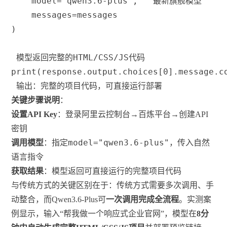
    model
=
"qwen3.6-plus"
,
 最新旗舰模型
    messages
=
messages
)
 模型返回完整的HTML/CSS/JS代码
print
(
response
.
output
.
choices
[
0
]
.
message
.
c
 输出：完整的项目代码，可直接运行部署
关键步骤说明
：
设置API Key
：登录阿里云控制台→百炼平台→创建API
密钥
model="qwen3.6-plus"
调用模型
：指定
，传入自然
语言指令
获取结果
：模型返回可直接运行的完整项目代码
与传统方式的关键区别在于：传统方式需要多次调用、手
动整合，而Qwen3.6-Plus可
一次调用完成全流程
。实测案
例显示，输入“帮我做一个响应式企业官网”，模型在
8分