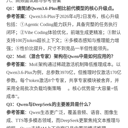
六、高频面试题与参考答案
Q1：请简述Qwen3.6-Plus相比前代模型的核心升级点。
参考答案
：Qwen3.6-Plus于2026年4月2日发布，核心升级
包括：①Agentic Coding能力跃升，具备完整的任务执行
闭环；②Vibe Coding体验优化，前端生成更精准；③默认
支持100万token超长上下文；④多模态感知与推理能力增
强；⑤性价比提升，尺寸不到竞品一半但性能领先。
Q2：MoE（混合专家）架构在Qwen中是如何应用的？
参考答案
：MoE架构通过稀疏激活机制降低推理成本。以
Qwen3.6-Plus为例，总参数3970亿，但推理时仅激活170亿
参数。每个token激活8个专家，共享专家模块被舍弃，并
采用全局批次负载均衡策略
。核心优势是“大容量+低
成本”。
Q3：Qwen与DeepSeek的主要差异是什么？
参考答案
：Qwen生态更广泛，覆盖音频、语音、图像生
成、TTS等多模态领域，而DeepSeek更聚焦纯文本推理与