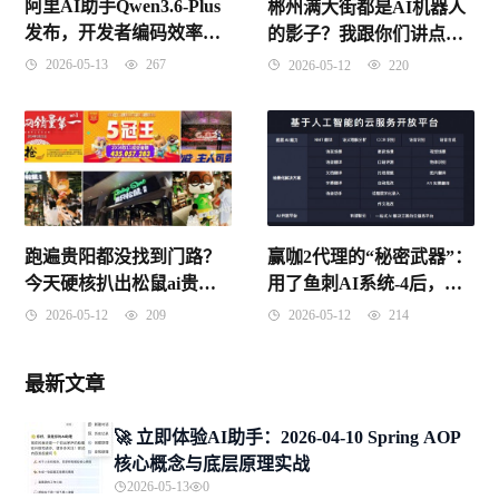
阿里AI助手Qwen3.6-Plus
郴州满大街都是AI机器人
发布，开发者编码效率跃
的影子？我跟你们讲点真
升【2026-04-10】
的感受
2026-05-13
267
2026-05-12
220
跑遍贵阳都没找到门路？
赢咖2代理的“秘密武器”：
今天硬核扒出松鼠ai贵州
用了鱼刺AI系统-4后，我
总代理是谁，别被中间商
那个快要倒闭的工作室居
2026-05-12
209
2026-05-12
214
赚差价！
然救活了
最新文章
🚀 立即体验AI助手：2026-04-10 Spring AOP
核心概念与底层原理实战
2026-05-13
0